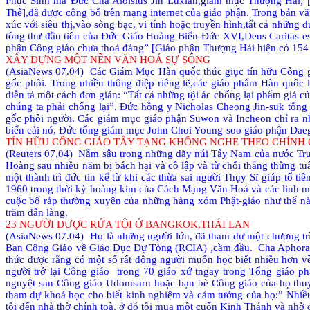
Phục Sinh mà Đức Cha Aloisius Jin Luxian,giám mục Thượng Hải
Thể],đã được công bố trên mạng internet của giáo phận. Trong bản vă
xúc với siêu thị,vào sòng bạc, vi tính hoặc truyền hình,tất cả những
tông thư đầu tiên của Đức Giáo Hoàng Biển-Đức XVI,Deus Caritas es
phận Công giáo chưa thoả đáng” [Giáo phận Thượng Hải hiện có 154
XÂY DỰNG MỘT NỀN VĂN HOÁ SỰ SỐNG
(AsiaNews 07.04)
Các Giám Mục Hàn quốc thúc giục tín hữu Công giá
gốc phôi. Trong nhiều thông điệp riêng lẽ,các giáo phẩm Hàn quố
diễn tả một cách đơn giản: “Tất cả những tội ác chống lại phẩm giá c
chúng ta phải chống lại”. Đức hồng y Nicholas Cheong Jin-suk tổng
gốc phôi người. Các giám mục giáo phận Suwon và Incheon chỉ ra nhữ
biến cải nó, Đức tổng giám mục John Choi Young-soo giáo phận Daegu
TÍN HỮU CÔNG GIÁO TÂY TẠNG KHÔNG NGHE THEO CHÍNH 
(Reuters 07,04)
Nằm sâu trong những dãy núi Tây Nam của nước Tru
Hoàng sau nhiều năm bị bách hại và cô lập và từ chối thẳng thừng 
một thành trì đức tin kể từ khi các thừa sai người Thụy Sĩ giúp tổ t
1960 trong thời kỳ hoàng kim của Cách Mạng Văn Hoá và các linh mục
cuộc bố ráp thường xuyên của những hàng xóm Phật-giáo như thế nà
trăm dân làng.
23 NGƯỜI ĐƯỢC RỬA TỘI Ở BANGKOK,THÁI LAN
(AsiaNews 07.04)
Họ là những người lớn, đã tham dự một chương tr
Ban Công Giáo về Giáo Dục Dự Tòng (RCIA) ,cầm đầu.
Cha Aphora
thức được rằng có một số rất đông người muốn học biết nhiều hơn v
người trở lại Công giáo
trong 70 giáo xứ tngay trong Tổng giáo p
nguyệt san Công giáo Udomsarn hoặc bạn bè Công giáo của họ thuy
tham dự khoá học cho biết kinh nghiệm và cảm tưởng của họ:” Nhiều 
tôi đến nhà thờ chính toà, ở đó tôi mua một cuốn Kinh Thánh và nhờ 