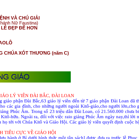
ỆNH VÀ CHÚ GIẢI
Thánh Nữ Faustina)
LỄ ĐẸP ĐẼ HƠN
HAOLÔ
G CHÚA XÓT THƯƠNG (năm C)
IÁO LÝ VIÊN ĐÀI BẮC,
ĐÀI LOAN
g giáo phận Đài Bắc,63 giáo lý viên đến từ 7 giáo phận Đài Loan đã t
ho các gia đình, cho những người ngoài Kitô-giáo,cho người lớn,cho g
 giảng Phúc Âm. Trong số 23 triệu dân Đài Loan, có 21.560.000 chưa 
 Kitô-hữu. Ngoài ra, đối với việc raio giảng Phúc Âm ngày nay,thì lời 
ọ tới với Chúa Kitô và Giáo Hội. Các giáo lý viên quyết định cuộc hội
 TIÊU CỰC VỀ GIÁO HỘI
ưu hành ở Bỉ dưới hình thức một tập sách] được đưa ra trước lễ Phụ