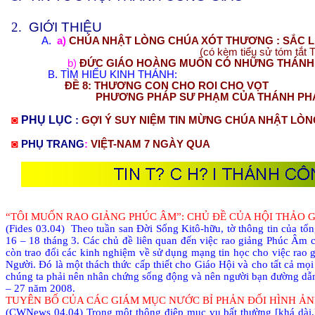
2.
GIỚI THIỆU
A.
a)
CHÚA NHẬT LÒNG CHÚA XÓT THƯƠNG : SẮC L
(có kèm tiểu sử tóm tắt 
b)
ĐỨC GIÁO HOÀNG MUỐN CÓ NHỮNG THÁNH 
B.
TÌM HIỂU KINH THÁNH:
ĐỀ 8: THƯƠNG CON CHO ROI CHO VỌT
PHƯƠNG PHÁP SƯ PHẠM CỦA THÁNH P
◙
PHỤ LỤC
:
GỢI Ý SUY NIỆM TIN MỪNG CHÚA NHẬT LÒN
◙
PHỤ TRANG
:
VIỆT-NAM 7 NGÀY QUA
“TÔI MUỐN RAO GIẢNG PHÚC ÂM”: CHỦ ĐỀ CỦA HỘI THẢO G
(Fides 03.04)
Theo tuần san Đời Sống Kitô-hữu, tờ thông tin của tổn
16 – 18 tháng 3. Các chủ đề liên quan đến việc rao giảng Phúc Âm c
còn trao đổi các kinh nghiệm về sử dụng mạng tin học cho việc rao
Người. Đó là một thách thức cấp thiết cho Giáo Hội và cho tất cả mọi
chúng ta phải nên nhân chứng sống động và nên người bạn đường dẫn h
– 27 năm 2008.
TUYÊN BỐ CỦA CÁC GIÁM MỤC NƯỚC BỈ PHẢN ĐỐI HÌNH ẢNH
(CWNews 04.04) Trong một thông điệp mục vụ bất thường [khá dài,l