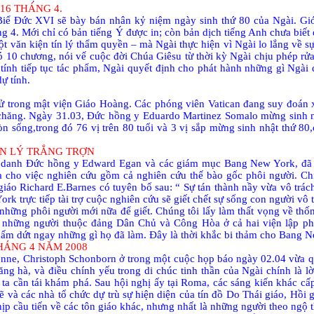
16 THÁNG 4.
 Đức XVI sẽ bày bán nhân kỷ niệm ngày sinh thứ 80 của Ngài. Giới 
g 4. Mới chỉ có bản tiếng Ý được in; còn bản dịch tiếng Anh chưa biế
t văn kiện tín lý thẩm quyền – mà Ngài thực hiện vì Ngài lo lắng về s
ó 10 chương, nói vế cuộc đời Chúa Giêsu từ thời kỳ Ngài chịu phép rửa
 tính tiếp tục tác phẩm, Ngài quyết định cho phát hành những gì Ngài 
ự tính.
ử trong mật viện Giáo Hoàng. Các phóng viên Vatican đang suy đoá
 chăng. Ngày 31.03, Đức hồng y Eduardo Martinez Somalo mừng sinh n
 sống,trong đó 76 vị trên 80 tuổi và 3 vị sắp mừng sinh nhật thứ 80,
ÂN LÝ TRẮNG TRỢN
n danh Đức hồng y Edward Egan và các giám mục Bang New York, đã
la cho việc nghiên cứu gồm cả nghiên cứu thế bào gốc phôi người. Chỉ
áo Richard E.Barnes có tuyên bố sau: “ Sự tán thành nầy vừa vô trách
rk trực tiếp tài trợ cuộc nghiên cứu sẽ giết chết sự sống con người vô
 những phôi người mới nữa để giết. Chúng tôi lấy làm thất vọng về thốn
và những người thuộc đảng Dân Chủ và Công Hòa ở cả hai viện lập ph
hấm dứt ngay những gì họ đã làm. Đây là thời khắc bi thảm cho Bang 
HÁNG 4 NĂM 2008
enne
, Christoph Schonborn ở trong một cuộc họp báo ngày 02.04 vừa 
ng hà, và điều chính yếu trong di chúc tinh thần của Ngài chính là l
ta cần tái khám phá. Sau hội nghị ấy tại Roma, các sáng kiến khác cấp
 và các nhà tổ chức dự trù sự hiện diện của tín đồ Do Thái giáo, Hồi 
p cầu tiến về các tôn giáo khác, nhưng nhất là những người theo ngộ t