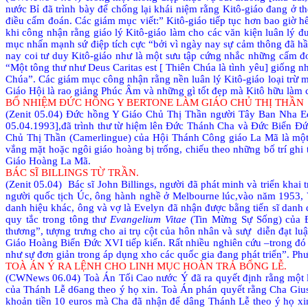
nước Bỉ đã trình bày để chống lại khái niệm rằng Kitô-giáo đang ở t
điều cấm đoán. Các giám mục viết:” Kitô-giáo tiếp tục hơn bao giờ 
khi công nhận rằng giáo lý Kitô-giáo làm cho các văn kiện luân lý 
mục nhấn mạnh sứ điệp tích cực “bởi vì ngày nay sự cảm thông đã hầ
nay coi tư duy Kitô-giáo như là một sưu tập cứng nhắc những cấm đ
“Một tông thư như Deus Caritas est [ Thiên Chúa là tình yêu] giống n
Chúa”. Các giám mục công nhận rằng nền luân lý Kitô-giáo loại trừ m
Giáo Hội là rao giảng Phúc Âm và những gì tốt đẹp mà Kitô hữu làm 
BỔ NHIỆM ĐỨC HỒNG Y BERTONE LÀM GIÁO CHỦ THỊ THẦN
(Zenit 05.04) Đức hồng Y Giáo Chủ Thị Thần người Tây Ban Nha Ed
05.04.1993],đã trình thư từ hiệm lên Đức Thánh Cha và Đức Biển Đ
Chủ Thị Thần (Camerlingue) của Hội Thánh Công giáo La Mã là một 
vắng mặt hoặc ngôi giáo hoàng bị trống, chiếu theo những bố trí ghi 
Giáo Hoàng La Mã.
BÁC SĨ BILLINGS TỪ TRẦN.
(Zenit 05.04)
Bác sĩ John Billings, người đã phát minh và triển khai 
người quốc tịch Úc, ông hành nghề ở Melbourne lúc,vào năm 1953,
danh hiệu khác, ông và vợ là Evelyn đã nhận được bằng tiến sĩ danh d
quy tắc trong tông thư
Evangelium Vitae
(Tin Mừng Sự Sống) của Đứ
thương”, tượng trưng cho ai trụ cột của hôn nhân và sưự
diễn đạt lu
Giáo Hoàng Biển Đức XVI tiếp kiến. Rất nhiều nghiên cứu –trong đ
như sự đơn giản trong áp dụng xho các quốc gia đang phát triển”. Ph
TOÀ ÁN Ý RA LỆNH CHO LINH MỤC HOÀN TRẢ BỔNG LỄ.
(CWNews 06.04) Toà Án Tối Cao nước Ý đã ra quyết định rằng một lin
của Thánh Lễ d6ang theo ý họ xin. Toà Án phán quyết rằng Cha Giu
khoản tiền 10 euros mà Cha đã nhận để dâng Thánh Lễ theo ý họ xi