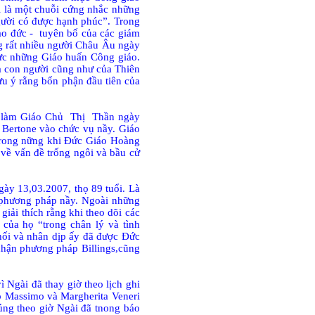
ội là một chuỗi cứng nhắc những
gười có được hạnh phúc”. Trong
ạo đức -
tuyên bố của các giám
ng rất nhiều người Châu Âu ngày
cực những Giáo huấn Công giáo.
ủa con người cũng như của Thiên
ưu ý rằng bổn phận đầu tiên của
 làm Giáo Chủ
Thị
Thần ngày
 Bertone vào chức vụ nầy. Giáo
 trong nững khi Đức Giáo Hoàng
về vấn đề trống ngôi và bầu cử
ngày 13,03.2007, thọ 89 tuổi. Là
 phương pháp nầy. Ngoài những
iải thích rằng khi theo dõi các
của họ “trong chân lý và tình
hối và nhân dịp ấy đã được Đức
nhận phương pháp Billings,cũng
 Ngài đã thay giờ theo lịch ghi
o Massimo và Margherita Veneri
úng theo giờ Ngài đã tnong báo