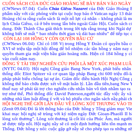
CUỐN SÁCH CỦA ĐỨC GIÁO HOÀNG SẼ BÀY BÁN VÀO NGÀY 
(CWNews 07.04)
Cuốn
Chúa Giêsu Nazaret
của Đức Giáo Hoàng Biể
phẩm nầy với các phóng viên tại cuộc họp báo ở Vatican ngày 13 thán
Hoàng chỉ ra rằng cuốn sách là một nỗ lực cá nhân – không phải là mộ
lịch Chúa Giêsu, cả ở bên trong lẫn bên ngoài Giáo Hội. Cuốn sách c
dung. Đức Thánh Cha giải thích trong lời tựa rằng trong khi Ngài dự
không biết sẽ mất “ bao nhiêu thời gian và dài bao nhiêu” để tiếp tục d
CÒN LẠI 108 HỒNG Y CÒN QUYỀN BẦU CỬ
(CWNews 06.04)
Chỉ có 108 Vị trong Hồng Y Đoàn có quyền bầu c
XVI sẽ triệu tập một hội đồng để bổ nhiệm các tân hồng y năm nay
quyền tham gia mật viện bầu giáo hoàng nữa. Hiện có 184 hồng y còn
vào cuối năm nay.
ĐỒNG Ý TÀI TRỢ NGHIÊN CỨU PHÔI LÀ MỘT XÚC PHẠM LU
(NYTC 04.03)
Hội nghị Công giáo Bang New York, phát biểu nhâ
thống đốc Eliot Spitzer và cơ quan lập pháp Bang chi 600 triệu đô-
pháp phát biểu chống lại sự án. Giám đốc điều hành Hội Nghị Công gi
không thể bào chữa được xét về mặt luân lý. Lần đầu tiên,bang New Yo
thuế nay sẽ phải tài trợ cho nghiên cứu nhân bản vô tính nhằm tạo ra
trợ như thế, Phó thống đốc David Paterson,người túc đầy việc ấy 
những nhà làm luật đồng ý với và bỏ phiếu cho ngân sách nầy,phải c
HỘI NGHỊ THẾ GIỚI LẦN ĐẦU VỀ LÒNG XÓT THƯƠNG VÀO T
(Zenit 09.04) Đó là lời thông báo của Đức hồng y Tổng giám mục Vi
khai mạc hội nghị sẽ trùng với kỷ niệm ngày Đức Gioan-Phaolô II bă
lòng xót thương”. Lòng xót thương là cốt lỏi của Phúc Âm, mà người 
sẽ được tiếp nối. Hội nghị nầy sẽ có một định hướng liên tôn mạnh mẽ
Thống. Đức hồng y nói: cuộc gặp gỡ nầy sẽ cho phép tạo ra những nhị