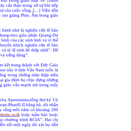
g Hội Đồng giám mục về Thánh
ãy cẩn thận trong xử sự khi tiếp
 sự của cuộc sống..[…] Viện dẫn
c rao giảng Phúc Âm trong giáo
c hành như là nghiên cứu tế bào
 Chung-moi giáo phận Quang-Du
ình của các sinh linh và vì thế
khuyến khích nghiên cứu tế bào
à tỷ lệ sinh đẻ thấp nhất”. Để
 và xứng đáng”.
 kết trung thành với Đức Giáo
non nầy ở tỉnh Vân Nam luôn là
 bằng trong những năm thập niên
ại gia đình họ chịu đựng những
ông giáo vẫn mạnh mẽ trong mấy
Vira Aponratana,tổng thư ký Uỷ
an-Phaolô II băng hà, tôi nhận
hấy rằng mỗi năm có khoảng 200
holic.or.th
hoặc tuần báo hoặc
p chương trình RCIA”. Hai chị
đến nỗi một ngày tôi xin họ dẫn