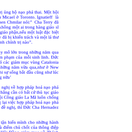
ị ủng hộ nạo phá thai. Một hội
Micael ở Toronto. Ignatieff
là
hen Chmilar nói:”
Cha Terry đã
 không một ai trong hàng giáo sĩ
giáo phận,nếu một luật đặc biệt
đã bị khiển trách và một lá thư
nh chính trị nào”.
uy mô lớn trong những năm qua
âm phạm của mỗi sinh linh. Đức
đó các giám mục vùng Catalonia
n những năm vừa qua,như ở New
hi sự sống bắt đầu cũng như lúc
g nữa’
ề nghị về hợp pháp hoá nạo phá
hẳng cần có bất cứ thủ tục giáo
Hội Công giáo La Mã luôn chống
 lại việc hợp pháp hoá nạo phá
 đề nghị, thì Đức Cha Hernadez
i tận hiến mình cho những hành
à điểm chủ chốt của thông điệp