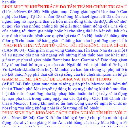
ban đầu.
LINH MỤC BỊ KHIỂN TRÁCH DO TÁN THÀNH CHÍNH TRỊ GIA 
(LifesiteNews 06,05)
Một giám mục Công giáo người Ucraina ở Canad
nghị của Đảng Tự Do
nhằm đề cử ông Michael Ignatieff đã diễn ra
người ủng hộ nạo phá thai và hôn nhân đồng tính,
đã được đề cử nhờ
bị gọi vào văn phòng chúng tôi để giải thích hành động của Cha và ch
của chúng tôi được gia nhập hoặc bị cho rằng đã liên kết với, bất cứ
quy định nhu cầu bênh vực quyền lợi của Giáo Hội hoặc để thăng tiến 
được gửi cho toàn thể hàng giáo sĩ thông báo cho họ những quy chế hiệ
NẠO PHÁ THAI VÀ AN TỬ CŨNG TỒI TỆ KHÔNG THUA GÌ C
(CAN 06.04)
Các giám mục vùng Catalonia,Tân Ban Nha đã ra một 
và sự ngược đãi phụ nữ ngang với những hình thức bạo lực khác như
giám mục phụ tá giáo phận Barcelona Joan Carrera và Đức tổng giám
bày tỏ sự loại bỏ trọn vẹn của các Ngài đối với mọi hình thức b
York,Madrid,Luân Đôn hoặc Mumbai và bạo lực chống lại phụ nữ ở tro
nó kết thúc. Nạo phá thai cắt đi sự sống của trẻ chưa sinh;còn an tử
GIÁM MỤC MỄ TÂY CƠ ĐE DOẠ RA VẠ TUYỆT THÔNG
(AP 07.04) Đức giám mục phụ tá tổng giáo phận Mexico nói hôm thứ
thai ở Thành phố Mexico,sẽ tự động bị vạ tuyệt thông khi thủ tục đầu
luật đặc thù nào,những nhà lập pháp hậu thuẩn dự luật nầy sẽ tự động
lại nạo phá thai, trong cùng ngày mà các đại diện Giáo Hội Chính T
thai ở Mexico. Trong khi một số tín hữu Công giáo đề nghi tổ chức 
nói rằng “sự sống không phải là đối tượng để bỏ phiếu”.
PHỤC SINH TẠO KHOẢNG CÁCH GIỮA NGƯỜI TÍN HỮU VỚI 
(AsiaNews 06.04)
Các Kitô-hữu không được tự cho phép mình bị cá
động bác ái và rao giảng Phúc Âm, chỉ bằng cách nầy Mầu Nhiệm Phụ