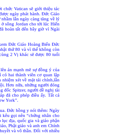
chức Vatican sẽ giới thiệu tác
t được ngày phát hành. Đức Giáo
ự nhầm lẫn ngày càng tăng về lý
 ở sông Jordan cho tới lúc Hiển
đã hoàn tất đến bây giờ vì Ngài
n xem Đức Giáo Hoàng Biển Đức
hật thứ 80 và vì thế không còn
cùng 2 Vị khác sẽ được 80 tuổi
 lên án mạnh mẽ sự đồng ý của
 có hai thành viên cơ quan lập
 nhiệm xét về mặt tái chính,lẫn
 tội. Hơn nữa, những người đóng
g đốc Spitzer, người đề nghị tài
áp đã cho phép điều ấy. Tất cả
New York”.
qua. Đức hồng y nói thêm: Ngày
ời kêu gọi nên “chứng nhân cho
 lục địa, quốc gia và giáo phận
giáo, Phật giáo và anh em Chính
huyềt và vô thần. Đối với nhiều