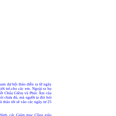
ham dự hội thảo diễn ra từ ngày
iới trẻ,cho các em. Ngoài ra họ
biết Chúa Giêsu và Phúc Âm của
nói chưa đủ, mà người ta đòi hỏi
 thảo tới sẽ vào các ngày tư 25
c Sinh, các Giám mục Công giáo