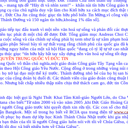
, [một trong bốn giám mục được Đức Thánh Cha mời tham dự Thượn
n, - mang tựa đề “Hãy đi và nhìn xem!” -
khẩn nài tín hữu Công giáo h
 dụng cụ của chủ nghĩa duy vật làm cho Kitô hữu xa cách mục đích thật
t , Đức Cha Jin cũng thúc giục tín hữu phổ biến Tin Mừng,vì công việ
 Thánh Đường và 150 ngàn tín hữu,khoảng 1% dân số].
o tiếp tục đấu tranh vì một nền văn hoá sự sống và phản đối các thự
c liên tục phát đi một chủ đề được Đức Tổng giám mục Andreas Choi
ủa cuộc sống và của chính sự sống phải bị xem như là sự xâm phạm hoà b
 giáo phận Séoul bày tỏ sự thất vọng rằng chính phủ của quốc gia đã 
ng nguy hiểm của một xã hội Hàn quốc “đang có tỷ lệ tự tử cao nhất v
 thúc giục “tín hữu hãy bắt tay xây dựng nền văn hoá sự sống tốt đẹp
QUYỀN TRUNG QUỐC VÌ ĐỨC TIN
ng Quốc vô thần chủ nghĩa,một giáo đoàn Công giáo Tây Tạng vẫn cam
tuân theo Hội Công giáo Yêu Nước. Cộng đồng ở trong những vùng núi 
iên họ trở lại đạo một thế kỷ trước. Thánh đường nhỏ bé của họ bị san
 của cộng đoàn bị đuổi đi. Các thành viên của giáo đoàn cũng thuật l
o. Nhưng bất chấp nhiều thập niên chịu thử thách cam go, đức tin C
ình đặc biệt gọi là Nghi Thức Khai Tâm Kitô-giáo Người Lớn, do Cha 
tana cho biết:”Từ năm 2000 và vào năm 2005 ,khi Đức Giáo Hoàng Gio
ề người Công giáo trước khi quyết định xin rửa tội. Các con số cho t
hận Bangkok. Một số trong họ biết về RCIA qua trang điện tử
www.cat
ết phục họ tham dự lớp học Kinh Thánh Chúa Nhật trước khi gia nhậ
bạn thân của tôi là người Công giáo luôn nói với tôi về Chúa Giêsu, 
đó tôi đọc và biết nhiều hơn về Chúa Giêsu”.