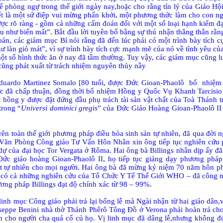
hế phòng ngự trong thế giới ngày nay,hoặc cho rằng tín lý của Giáo H
hết là một sứ điệp vui mừng phấn khởi, một phương thức làm cho con n
được rõ ràng - gồm cả những cấm đoán đối với một số loại hạnh kiểm đ
u như biến mất”. Bắt đầu lời tuyên bố bằng sự thú nhận thẳng thắn rằ
oán, các giám mục Bỉ nói rằng đã đến lúc phải có một trình bày tích 
hư làn gió mát”, vì sự trình bày tích cực mạnh mẽ của nó về tình yêu c
ột số hình thức ăn ở nay đã tầm thường. Tuy vậy, các giám mục cũng l
cũng phát xuất từ trách nhiệm nguyên thủy nầy
uardo Martinez Somalo [80 tuổi, được Đức Gioan-Phaolô
bổ
nhiệm
ức đã chấp thuận, đồng thời bổ nhiệm Hồng y Quốc Vụ Khanh Tarcisio
hồng y được đặt đứng đầu phụ trách tài sản vật chất của Toà Thánh
trong “
Universi dominici gregis
” của Đức Giáo Hoàng Gioan-Phaolô II 
trên toàn thế giới phương pháp điều hòa sinh sản tự nhiên, đã qua đời 
 Văn Phòng Công giáo Tư Vấn Hôn Nhân xin ông tiếp tục nghiên cứu
ự của đại học Tor Vergata ở Rôma. Hai ông bà Billings nhân dịp ấy đã g
c giáo hoàng Gioan-Phaolô II, họ tiếp tục giảng dạy phương pháp 
ật tự nhiên cho mọi người. Hai ông bà đã mừng kỷ niệm 70 năm hôn p
ó có cả những nghiên cứu của Tổ Chức Y Tế Thế Giới WHO – đã công 
ương pháp Billings đạt độ chính xác từ 98 – 99%.
h mục Công giáo phải trả lại bổng lễ mà Ngài nhận từ hai giáo dân,vì
seppe Benini nhà thờ Thánh Phêrô Tông Đồ ở Verona phải hoàn trả ch
n cho người cha quá cố củ họ. Vị linh mục đã dâng lễ,nhưng không đ