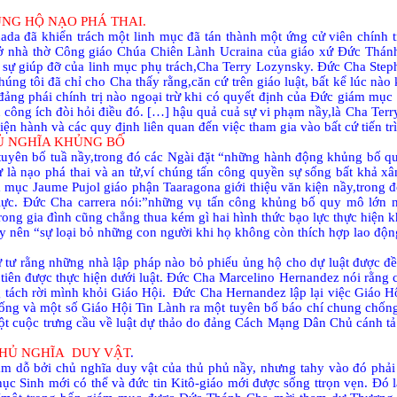
ỦNG HỘ NẠO PHÁ THAI.
a đã khiển trách một linh mục đã tán thành một ứng cử viên chính tr
 ở nhà thờ Công giáo Chúa Chiên Lành Ucraina của giáo xứ Đức Thánh 
 sự giúp đỡ của linh mục phụ trách,Cha Terry Lozynsky. Đức Cha Step
úng tôi đã chỉ cho Cha thấy rằng,căn cứ trên giáo luật, bất kể lúc nào
 đảng phái chính trị nào ngoại trừ khi có quyết định của Đức giám mục 
công ích đòi hỏi điều đó. […] hậu quả cuả sự vi phạm nầy,là Cha Terry 
n hành và các quy định liên quan đến việc tham gia vào bất cứ tiến trì
HỦ NGHĨA KHỦNG BỐ
tuyên bố tuầ nầy,trong đó các Ngài đặt “những hành động khủng bố q
 là nạo phá thai và an tử,ví chúng tấn công quyền sự sống bất khả x
 mục Jaume Pujol giáo phận Taaragona giới thiệu văn kiện nầy,trong 
ạo lực. Đức Cha carrera nói:”những vụ tấn công khủng bố quy mô lớ
ng gia đình cũng chẳng thua kém gì hai hình thức bạo lực thực hiện k
 gây nên “sự loại bỏ những con người khi họ không còn thích hợp lao độn
 tư rằng những nhà lập pháp nào bỏ phiếu ủng hộ cho dự luật được đ
 tiên được thực hiện dưới luật. Đức Cha Marcelino Hernandez nói rằng c
 tách rời mình khỏi Giáo Hội.
Đức Cha Hernandez lập lại việc Giáo 
hống và một số Giáo Hội Tin Lành ra một tuyên bố báo chí chung chống
một cuộc trưng cầu về luật dự thảo do đảng Cách Mạng Dân Chủ cánh tả
CHỦ NGHĨA
DUY VẬT
.
m dỗ bởi chủ nghĩa duy vật của thủ phủ nầy, nhưng tahy vào đó phả
c Sinh mới có thể và đức tin Kitô-giáo mới được sống ttrọn vẹn. Đó l